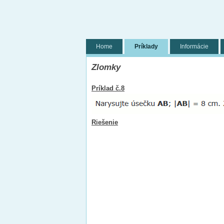
Home
Príklady
Informácie
Zlomky
Príklad č.8
Riešenie