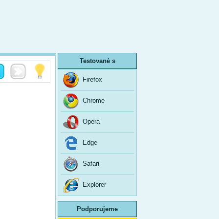
Testované s
Firefox
Chrome
Opera
Edge
Safari
Explorer
Podporujeme