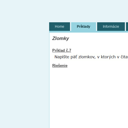
Home
Príklady
Informácie
Zlomky
Príklad č.7
Riešenie