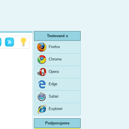
Testované s
Firefox
Chrome
Opera
Edge
Safari
Explorer
Podporujeme