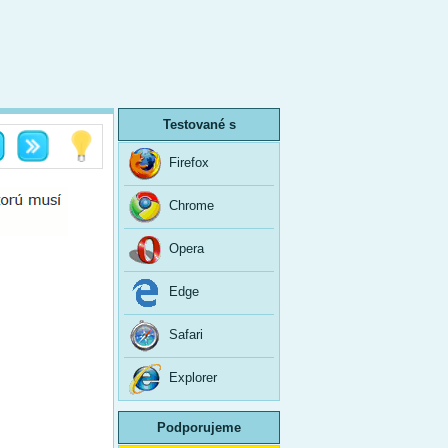
Testované s
Firefox
Chrome
Opera
Edge
Safari
Explorer
Podporujeme