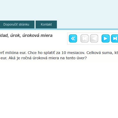
Doporučiť stránku
Kontakt
klad, úrok, úroková miera