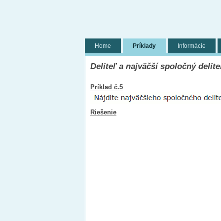
Home
Príklady
Informácie
Deliteľ a najväčší spoločný delite
Príklad č.5
Riešenie