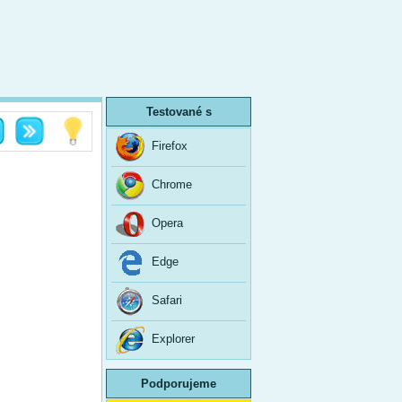
Testované s
Firefox
Chrome
Opera
Edge
Safari
Explorer
Podporujeme