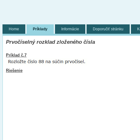
Home
Príklady
Informácie
Doporučiť stránku
K
Prvočíselný rozklad zloženého čísla
Príklad č.7
Riešenie