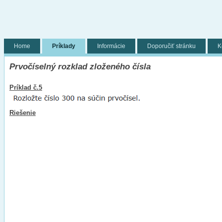
Home
Príklady
Informácie
Doporučiť stránku
K
Prvočíselný rozklad zloženého čísla
Príklad č.5
Riešenie